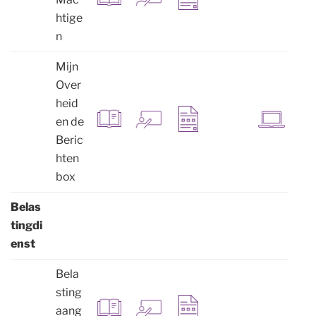
htige
n
Mijn
Over
heid
en de
Beric
hten
box
Belas
tingdi
enst
Bela
sting
aang