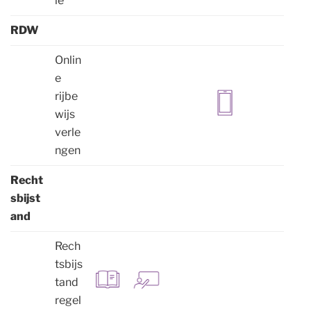
ie
RDW
Onlin
e
rijbe
wijs
verle
ngen
Recht
sbijst
and
Rech
tsbijs
tand
regel