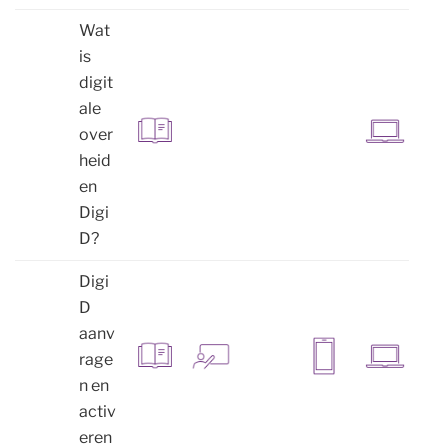
Wat
is
digit
ale
over
heid
en
Digi
D?
Digi
D
aanv
rage
n en
activ
eren