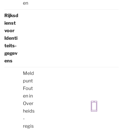
en
Rijksd
ienst
voor
Identi
teits-
gegev
ens
Meld
punt
Fout
en in
Over
heids
-
regis