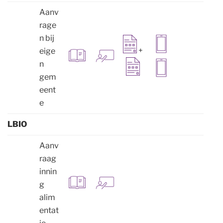
Aanv
rage
n bij
+
eige
n
gem
eent
e
LBIO
Aanv
raag
innin
g
alim
entat