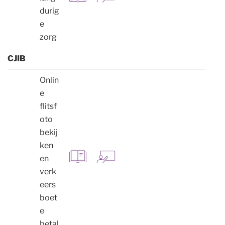
durig
e
zorg
CJIB
Onlin
e
flitsf
oto
bekij
ken
en
verk
eers
boet
e
betal