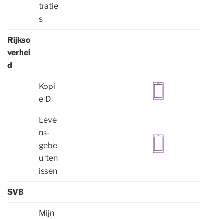
tratie
s
Rijkso
verhei
d
Kopi
eID
Leve
ns-
gebe
urten
issen
SVB
Mijn