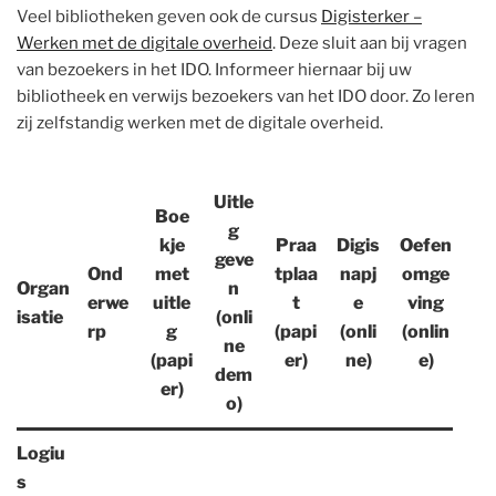
Veel bibliotheken geven ook de cursus
Digisterker –
Werken met de digitale overheid
. Deze sluit aan bij vragen
van bezoekers in het IDO. Informeer hiernaar bij uw
bibliotheek en verwijs bezoekers van het IDO door. Zo leren
zij zelfstandig werken met de digitale overheid.
Uitle
Boe
g
kje
Praa
Digis
Oefen
geve
Ond
met
tplaa
napj
omge
Organ
n
erwe
uitle
t
e
ving
isatie
(onli
rp
g
(papi
(onli
(onlin
ne
(papi
er)
ne)
e)
dem
er)
o)
Logiu
s