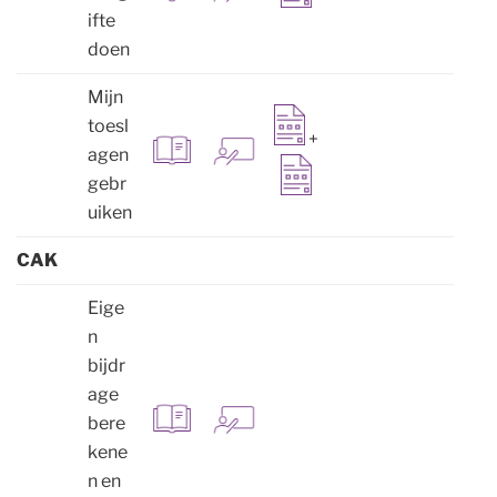
ifte
doen
Mijn
toesl
+
agen
gebr
uiken
CAK
Eige
n
bijdr
age
bere
kene
n en