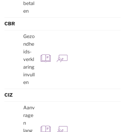
betal
en
CBR
Gezo
ndhe
ids-
verkl
aring
invull
en
CIZ
Aanv
rage
n
lang