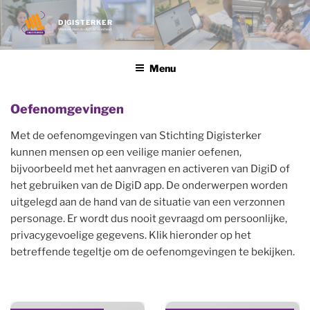
Ga
naar
DIGISTERKER
Werken met de digitale overheid
de
inhoud
Menu
Oefenomgevingen
Met de oefenomgevingen van Stichting Digisterker
kunnen mensen op een veilige manier oefenen,
bijvoorbeeld met het aanvragen en activeren van DigiD of
het gebruiken van de DigiD app. De onderwerpen worden
uitgelegd aan de hand van de situatie van een verzonnen
personage. Er wordt dus nooit gevraagd om persoonlijke,
privacygevoelige gegevens. Klik hieronder op het
betreffende tegeltje om de oefenomgevingen te bekijken.