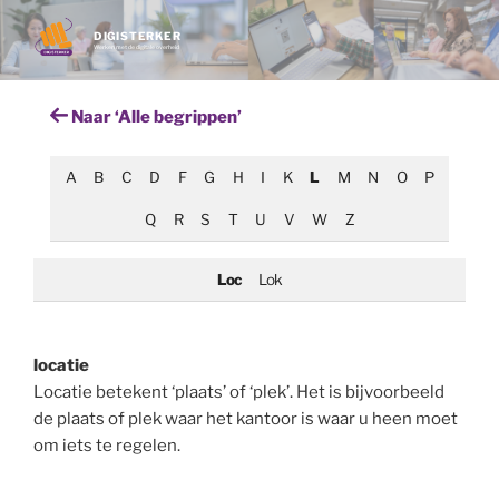
Ga
naar
DIGISTERKER
Werken met de digitale overheid
de
inhoud
Naar ‘Alle begrippen’
A
B
C
D
F
G
H
I
K
L
M
N
O
P
Q
R
S
T
U
V
W
Z
Loc
Lok
locatie
Locatie betekent ‘plaats’ of ‘plek’. Het is bijvoorbeeld
de plaats of plek waar het kantoor is waar u heen moet
om iets te regelen.