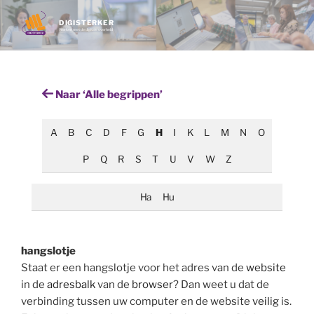
Ga
naar
DIGISTERKER
Werken met de digitale overheid
de
inhoud
Naar ‘Alle begrippen’
A
B
C
D
F
G
H
I
K
L
M
N
O
P
Q
R
S
T
U
V
W
Z
Ha
Hu
hangslotje
Staat er een hangslotje voor het adres van de
website
in de
adresbalk
van de
browser
? Dan weet u dat de
verbinding tussen uw computer en de website
veilig
is.