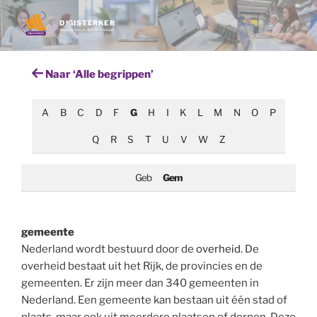
Ga
naar
DIGISTERKER
Werken met de digitale overheid
de
inhoud
Naar ‘Alle begrippen’
A
B
C
D
F
G
H
I
K
L
M
N
O
P
Q
R
S
T
U
V
W
Z
Geb
Gem
gemeente
Nederland wordt bestuurd door de
overheid
. De
overheid bestaat uit het Rijk, de provincies en de
gemeenten. Er zijn meer dan 340 gemeenten in
Nederland. Een gemeente kan bestaan uit één stad of
plaats, maar ook uit meerdere plaatsen of dorpen. Deze