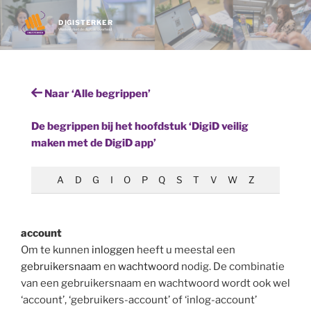
Ga
naar
DIGISTERKER
Werken met de digitale overheid
de
inhoud
Naar ‘Alle begrippen’
De begrippen bij het hoofdstuk ‘DigiD veilig
maken met de DigiD app’
A
D
G
I
O
P
Q
S
T
V
W
Z
account
Om te kunnen
inloggen
heeft u meestal een
gebruikersnaam
en
wachtwoord
nodig. De combinatie
van een gebruikersnaam en wachtwoord wordt ook wel
‘account’, ‘gebruikers-account’ of ‘inlog-account’