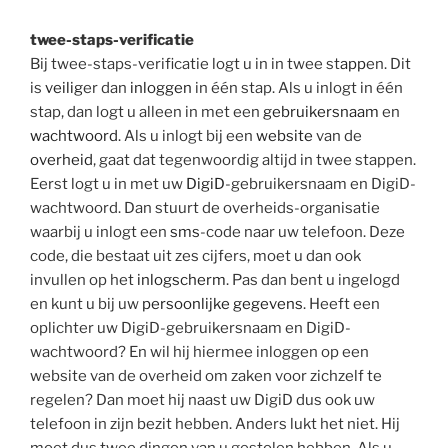
twee-staps-verificatie
Bij twee-staps-verificatie logt u in in twee st
app
en. Dit
is
veilig
er dan
inloggen
in één stap. Als u inlogt in één
stap, dan logt u alleen in met een
gebruikersnaam
en
wachtwoord
. Als u inlogt bij een
website
van de
overheid
, gaat dat tegenwoordig altijd in twee stappen.
Eerst logt u in met uw
DigiD
-gebruikersnaam en DigiD-
wachtwoord. Dan stuurt de overheids-organisatie
waarbij u inlogt een
sms
-code naar uw telefoon. Deze
code, die bestaat uit zes cijfers, moet u dan ook
invullen op het
inlogscherm
. Pas dan bent u ingelogd
en kunt u bij uw
persoonlijke gegevens
. Heeft een
oplichter uw DigiD-gebruikersnaam en DigiD-
wachtwoord? En wil hij hiermee inloggen op een
website van de overheid om zaken voor zichzelf te
regelen? Dan moet hij naast uw DigiD dus ook uw
telefoon in zijn bezit hebben. Anders lukt het niet. Hij