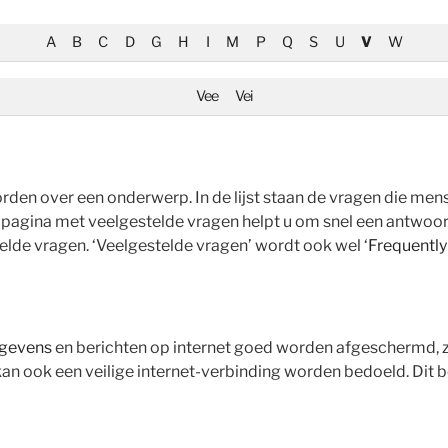
A
B
C
D
G
H
I
M
P
Q
S
U
V
W
Vee
Vei
orden over een onderwerp. In de lijst staan de vragen die men
en pagina met veelgestelde vragen helpt u om snel een antwoo
de vragen. ‘Veelgestelde vragen’ wordt ook wel ‘
Frequently
egevens
en berichten op internet goed worden afgeschermd, zo
 kan ook een veilige internet-verbinding worden bedoeld. Dit 