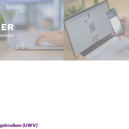
KER
verheid
 gebruiken (UWV)’