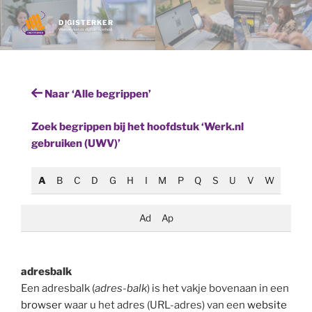
Ga
naar
DIGISTERKER
Werken met de digitale overheid
de
inhoud
Naar ‘Alle begrippen’
Zoek begrippen bij het hoofdstuk ‘Werk.nl
gebruiken (UWV)’
A
B
C
D
G
H
I
M
P
Q
S
U
V
W
Ad
Ap
adresbalk
Een adresbalk (
adres-balk
) is het vakje bovenaan in een
browser
waar u het adres (URL-adres) van een
website