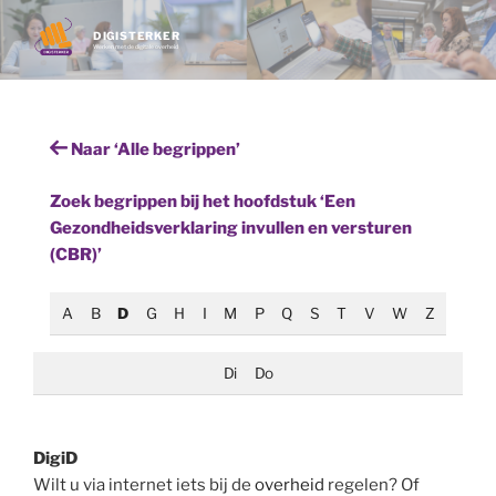
Ga
naar
DIGISTERKER
Werken met de digitale overheid
de
inhoud
Naar ‘Alle begrippen’
Zoek begrippen bij het hoofdstuk ‘Een
Gezondheidsverklaring invullen en versturen
(CBR)’
A
B
D
G
H
I
M
P
Q
S
T
V
W
Z
Di
Do
DigiD
Wilt u via internet iets bij de
overheid
regelen? Of