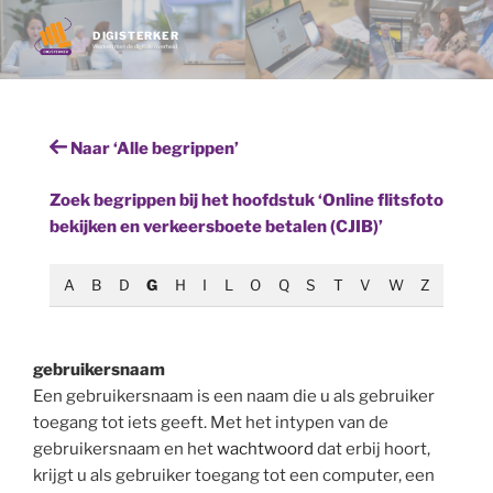
Ga
naar
DIGISTERKER
Werken met de digitale overheid
de
inhoud
Naar ‘Alle begrippen’
Zoek begrippen bij het hoofdstuk ‘Online flitsfoto
bekijken en verkeersboete betalen (CJIB)’
A
B
D
G
H
I
L
O
Q
S
T
V
W
Z
gebruikersnaam
Een gebruikersnaam is een naam die u als gebruiker
toegang tot iets geeft. Met het intypen van de
gebruikersnaam en het
wachtwoord
dat erbij hoort,
krijgt u als gebruiker toegang tot een computer, een