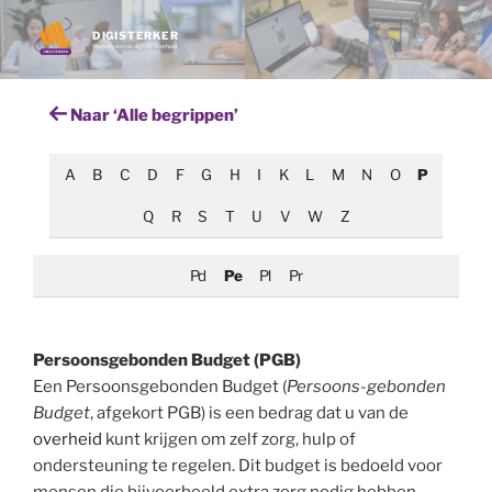
Ga
naar
DIGISTERKER
Werken met de digitale overheid
de
inhoud
Naar ‘Alle begrippen’
A
B
C
D
F
G
H
I
K
L
M
N
O
P
Q
R
S
T
U
V
W
Z
Pd
Pe
Pl
Pr
Persoonsgebonden Budget (PGB)
Een Persoonsgebonden Budget (
Persoons-gebonden
Budget
, afgekort PGB) is een bedrag dat u van de
overheid
kunt krijgen om zelf zorg, hulp of
ondersteuning te regelen. Dit budget is bedoeld voor
mensen die bijvoorbeeld extra zorg nodig hebben